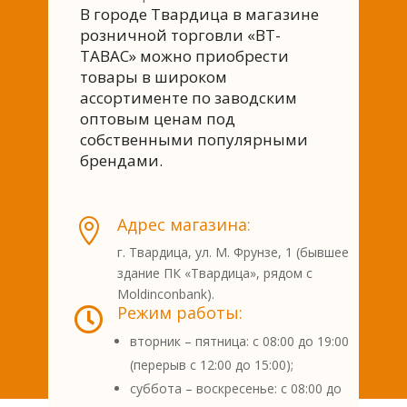
В городе Твардица в магазине
розничной торговли «BT-
TABAC» можно приобрести
товары в широком
ассортименте по заводским
оптовым ценам под
собственными популярными
брендами.
Адрес магазина:

г. Твардица, ул. М. Фрунзе, 1 (бывшее
здание ПК «Твардица», рядом с
Moldinconbank).
Режим работы:

вторник – пятница: с 08:00 до 19:00
(перерыв с 12:00 до 15:00);
суббота – воскресенье: с 08:00 до