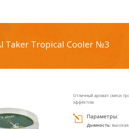
l Taker Tropical Cooler №3
Отличный аромат смеси тр
эффектом.
Параметры:
l
Дымность:
высокая