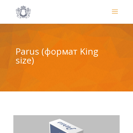
Parus (формат King
size)