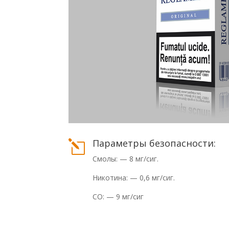
Параметры безопасности:
l
Смолы: — 8 мг/сиг.
Никотина: — 0,6 мг/сиг.
СО: — 9 мг/сиг