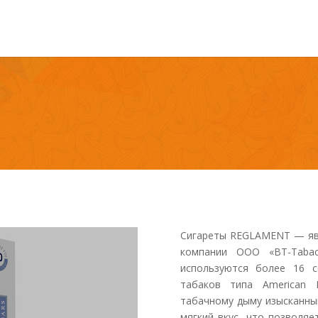
Сигареты REGLAMENT — явл
компании ООО «BT-Tabac
используются более 16 с
табаков типа American 
табачному дыму изысканны
мягкий вкус, что позволяе