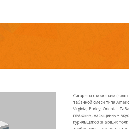
Сигареты с коротким фильт
табачной смеси типа Аmeric
Virginia, Burley, Oriental. 
глубоким, насыщенным вкус
курильщиков знающих толк
требованию к качеству и эс